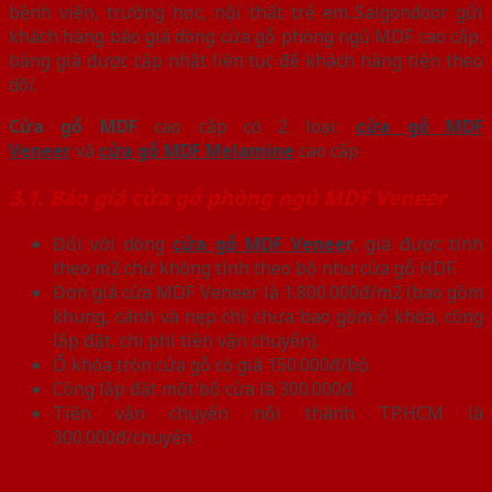
bệnh viện, trường học, nội thất trẻ em..Saigondoor gửi
khách hàng báo giá dòng cửa gỗ phòng ngủ MDF cao cấp,
bảng giá được cập nhật liên tục để khách hàng tiện theo
dõi.
Cửa gỗ MDF
cao cấp có 2 loại:
cửa gỗ MDF
Veneer
và
cửa gỗ MDF Melamine
cao cấp
3.1. Báo giá cửa gỗ phòng ngủ MDF Veneer
Đối với dòng
cửa gỗ MDF Venee
r
, giá được tính
theo m2 chứ không tính theo bộ như cửa gỗ HDF.
Đơn giá cửa MDF Veneer là 1.800.000đ/m2 (bao gồm
khung, cánh và nẹp chỉ; chưa bao gồm ổ khóa, công
lắp đặt, chi phí tiền vận chuyển).
Ổ khóa tròn cửa gỗ có giá 150.000đ/bộ.
Công lắp đặt một bộ cửa là 300.000đ.
Tiền vận chuyển nội thành TP.HCM là
300.000đ/chuyến.