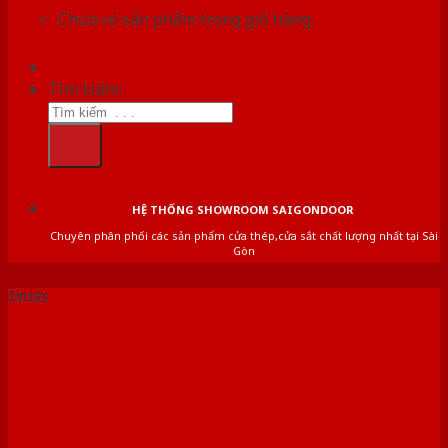
Chưa có sản phẩm trong giỏ hàng.
Tìm kiếm:
HỆ THỐNG SHOWROOM SAIGONDOOR
Chuyên phân phối các sản phẩm cửa thép,cửa sắt chất lượng nhất tại Sài
Gòn
Tin tức
BÁO GIÁ CỬA GỖ PHÒNG
NGỦ CHI TIẾT [04/2022]