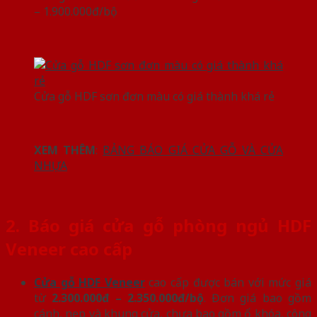
– 1.900.000đ/bộ
Cửa gỗ HDF sơn đơn màu có giá thành khá rẻ
XEM THÊM
:
BẢNG BÁO GIÁ CỬA GỖ VÀ CỬA
NHỰA
2. Báo giá cửa gỗ phòng ngủ HDF
Veneer cao cấp
Cửa gỗ HDF Veneer
cao cấp được bán với mức giá
từ
2.300.000đ – 2.350.000đ/bộ
. Đơn giá bao gồm
cánh, nẹp và khung cửa, chưa bao gồm ổ khóa, công