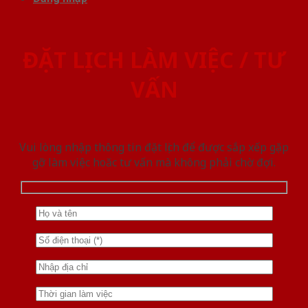
ĐẶT LỊCH LÀM VIỆC / TƯ
VẤN
Vui lòng nhập thông tin đặt lịch để được sắp xếp gặp
gỡ làm việc hoăc tư vấn mà không phải chờ đợi.