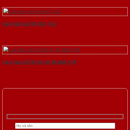
Cửa Vân Gỗ 5D KAT-1.52
Cửa Vân Gỗ 5D KA-41.40.40A-3TK