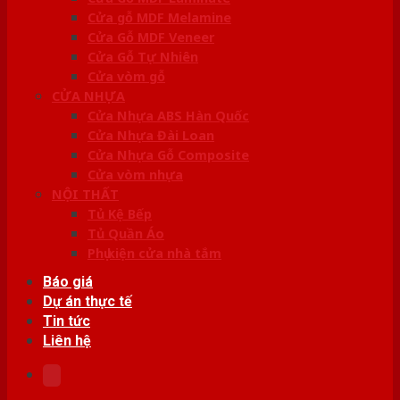
Cửa gỗ MDF Melamine
Cửa Gỗ MDF Veneer
Cửa Gỗ Tự Nhiên
Cửa vòm gỗ
CỬA NHỰA
Cửa Nhựa ABS Hàn Quốc
Cửa Nhựa Đài Loan
Cửa Nhựa Gỗ Composite
Cửa vòm nhựa
NỘI THẤT
Tủ Kệ Bếp
Tủ Quần Áo
Phụ kiện cửa nhà tắm
Báo giá
Dự án thực tế
Tin tức
Liên hệ