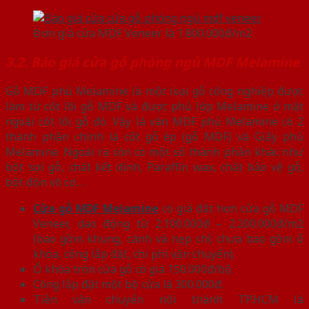
Đơn giá cửa MDF Veneer là 1.800.000đ/m2
3.2. Báo giá cửa gỗ phòng ngủ MDF Melamine
Gỗ MDF phủ Melamine là một loại gỗ công nghiệp được
làm từ cốt lõi gỗ MDF và được phủ lớp Melamine ở mặt
ngoài cốt lõi gỗ đó. Vậy là ván MDF phủ Melamine có 2
thành phần chính là cốt gỗ ép (gỗ MDF) và Giấy phủ
Melamine. Ngoài ra còn có một số thành phần khác như
bột sợi gỗ, chất kết dính, Paraffin wax, chất bảo vệ gỗ,
bột độn vô cơ….
Cửa gỗ MDF Melamine
có giá đắt hơn cửa gỗ MDF
Veneer, dao động từ 2.100.000đ – 2.200.000đ/m2
(bao gồm khung, cánh và nẹp chỉ; chưa bao gồm ổ
khóa, công lắp đặt, chi phí vận chuyển).
Ổ khóa tròn cửa gỗ có giá 150.000đ/bộ.
Công lắp đặt một bộ cửa là 300.000đ.
Tiền vận chuyển nội thành TP.HCM là