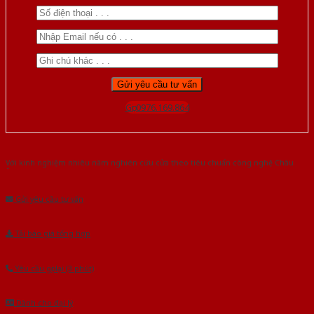
Gọi 0976.169.864
Với kinh nghiệm nhiêu năm nghiên cứu cửa theo tiêu chuẩn công nghệ Châu
Âu.Chúng tôi tự tin là nhà sản xuất & cung cấp hàng đầu tại Việt Nam!
Gửi yêu cầu tư vấn
Tải báo giá tổng hợp
Yêu cầu gọi lại (3 phút)
Dành cho đại lý