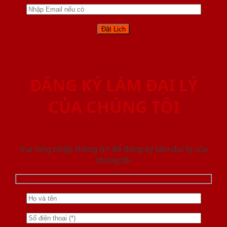
ĐĂNG KÝ LÀM ĐẠI LÝ
CỦA CHÚNG TÔI
Vui lòng nhập thông tin để đăng ký làm đại lý của
chúng tôi