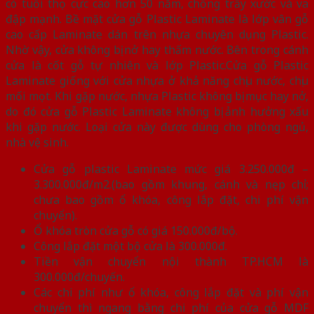
có tuổi thọ cực cao hơn 50 năm, chống trầy xước và va
đập mạnh. Bề mặt cửa gỗ Plastic Laminate là lớp vân gỗ
cao cấp Laminate dán trên nhựa chuyên dụng Plastic.
Nhờ vậy, cửa không bị nở hay thấm nước. Bên trong cánh
cửa là cốt gỗ tự nhiên và lớp Plastic.Cửa gỗ Plastic
Laminate giống với cửa nhựa ở khả năng chịu nước, chịu
mối mọt. Khi gặp nước, nhựa Plastic không bị mục hay nở,
do đó cửa gỗ Plastic Laminate không bị ảnh hưởng xấu
khi gặp nước. Loại cửa này được dùng cho phòng ngủ,
nhà vệ sinh.
Cửa gỗ plastic Laminate mức giá 3.250.000đ –
3.300.000đ/m2.(bao gồm khung, cánh và nẹp chỉ;
chưa bao gồm ổ khóa, công lắp đặt, chi phí vận
chuyển).
Ổ khóa tròn cửa gỗ có giá 150.000đ/bộ.
Công lắp đặt một bộ cửa là 300.000đ.
Tiền vận chuyển nội thành TP.HCM là
300.000đ/chuyến.
Các chi phí như ổ khóa, công lắp đặt và phí vận
chuyển thì ngang bằng chi phí của cửa gỗ MDF