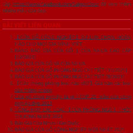
cập
https://www.facebook.com/SaigonDoor
để xem thêm
nhiều mẫu cửa đẹp.
BÀI VIẾT LIÊN QUAN
【CỬA GỖ CÔNG NGHIỆP】SỰ LỰA CHỌN HOÀN
HẢO CHO MỌI GIA ĐÌNH VIỆT
BẢNG BÁO GIÁ CỬA GỖ | CỬA NHỰA CAO CẤP
[12/2021]
BÁO GIÁ CỬA GỖ VÀ CỬA NHỰA
BÁO GIÁ CỬA GỖ PHÒNG NGỦ CHI TIẾT [11/2021]
BÁO GIÁ CỬA GỖ PHÒNG NGỦ CHI TIẾT [8/2021]
【Cửa thông phòng loại nào tốt?】Giá bán các loại
cửa thông phòng
Cửa gỗ công nghiệp là gì ?.TOP 20 mẫu cửa công
nghiệp đẹp 2021
TỔNG HỢP CÁC LOẠI 【CỬA PHÒNG NGỦ】THỜI
THƯỢNG NHẤT 2021
Báo Giá Cửa Nhựa Hàn Quốc
BÁO GIÁ CỬA GỖ CÔNG NGHIỆP MỚI NHẤT 2021