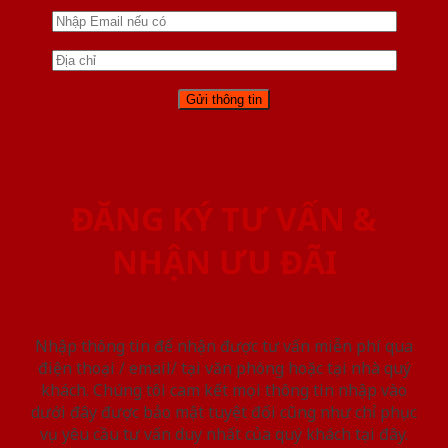
ĐĂNG KÝ TƯ VẤN &
NHẬN ƯU ĐÃI
Nhập thông tin để nhận được tư vấn miễn phí qua
điện thoại / email/ tại văn phòng hoặc tại nhà quý
khách. Chúng tôi cam kết mọi thông tin nhập vào
dưới đây được bảo mật tuyệt đối cũng như chỉ phục
vụ yêu cầu tư vấn duy nhất của quý khách tại đây.