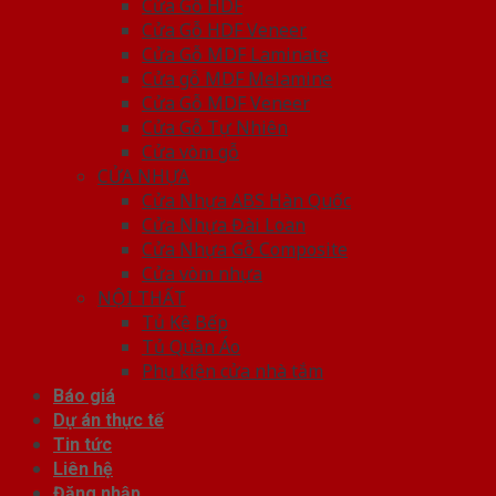
Cửa Gỗ HDF
Cửa Gỗ HDF Veneer
Cửa Gỗ MDF Laminate
Cửa gỗ MDF Melamine
Cửa Gỗ MDF Veneer
Cửa Gỗ Tự Nhiên
Cửa vòm gỗ
CỬA NHỰA
Cửa Nhựa ABS Hàn Quốc
Cửa Nhựa Đài Loan
Cửa Nhựa Gỗ Composite
Cửa vòm nhựa
NỘI THẤT
Tủ Kệ Bếp
Tủ Quần Áo
Phụ kiện cửa nhà tắm
Báo giá
Dự án thực tế
Tin tức
Liên hệ
Đăng nhập