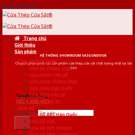
Skip to content
Trang chủ
Giới thiệu
Sản phẩm
HỆ THỐNG SHOWROOM SAIGONDOOR
CỬA CHỐNG CHÁY
Chuyên phân phối các sản phẩm cửa thép,cửa sắt chất lượng nhất tại Sài
Cửa Gỗ Chống Cháy
Gòn
Cửa nhôm vân gỗ
Cửa Thép Chống Cháy
Cửa thép Hàn Quốc
Cửa thép vân gỗ
Tư vấn bán hàng
0824.400.400
Cửa vân gỗ 5D
CỬA GỖ
Tìm kiếm:
Cửa Gỗ ABS Hàn Quốc
Cửa Gỗ HDF
Cửa Gỗ HDF Veneer
Cửa Gỗ MDF Laminate